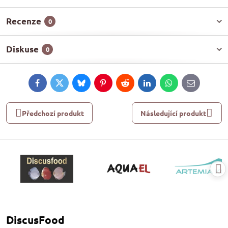
Recenze
0
Diskuse
0
Facebook
Twitter
Bluesky
Pinterest
Reddit
LinkedIn
WhatsApp
E-
mail
Předchozí produkt
Následující produkt
DiscusFood