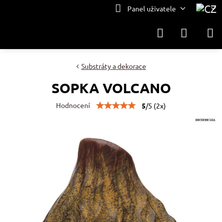
Panel uživatele
Substráty a dekorace
SOPKA VOLCANO
Hodnocení
5
/
5
(
2
x)