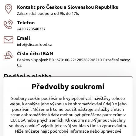
Kontakt pro Českou a Slovenskou Republiku
Zákaznická podpora od 9h. do 17h.
Telefon
+420 723540337
Email
info@discusfood.cz
Číslo účtu IBAN
Bankovní spojení: č.ú.: 670100-2212852829/6210 Označení měny:
CZ
Dodání a platba
Předvolby soukromí
Dodání
Dopravu našich produktů zajišťuje přepravní společnost PPL
Soubory cookie používáme k vylepšení vaší návštěvy tohoto
s.r.o. a Zásilkovna
webu, k analýze jeho výkonu a ke shromažďování údajů o jeho
Platby
používání. Můžeme k tomu použít nástroje a služby třetích
stran a shromážděná data mohou být přenášena partnerům v
Dobírkou (25,- Kč)
EU, USA nebo jiných zemích. Kliknutím na „Přijmout všechny
Bankovním převodem (zdarma)
soubory cookie“ vyjadřujete svůj souhlas s tímto zpracováním.
Platba kartou (Zdarma)PayPal (Zdarma)
Při převzetí hotově nebo kartou (Zdarma)
Níže můžete najít podrobné informace nebo upravit své