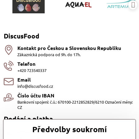
DiscusFood
Kontakt pro Českou a Slovenskou Republiku
Zákaznická podpora od 9h. do 17h.
Telefon
+420 723540337
Email
info@discusfood.cz
Číslo účtu IBAN
Bankovní spojení: č.ú.: 670100-2212852829/6210 Označení měny:
CZ
Dodání a platba
Předvolby soukromí
Dodání
Dopravu našich produktů zajišťuje přepravní společnost PPL