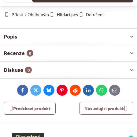
Přidat k Oblíbeným
Hlídací pes
Doručení
Popis
Recenze
0
Diskuse
0
Facebook
Twitter
Bluesky
Pinterest
Reddit
LinkedIn
WhatsApp
E-
mail
Předchozí produkt
Následující produkt