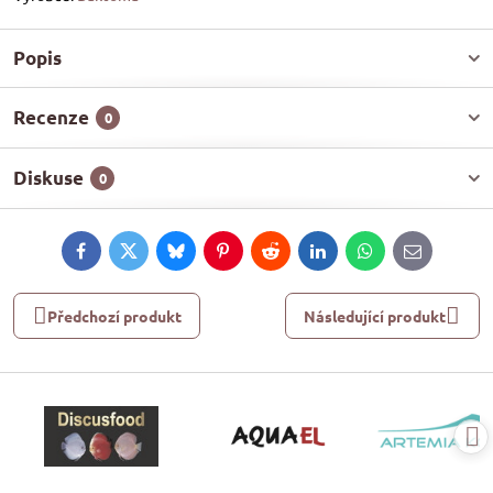
Popis
Recenze
0
Diskuse
0
Facebook
Twitter
Bluesky
Pinterest
Reddit
LinkedIn
WhatsApp
E-
mail
Předchozí produkt
Následující produkt