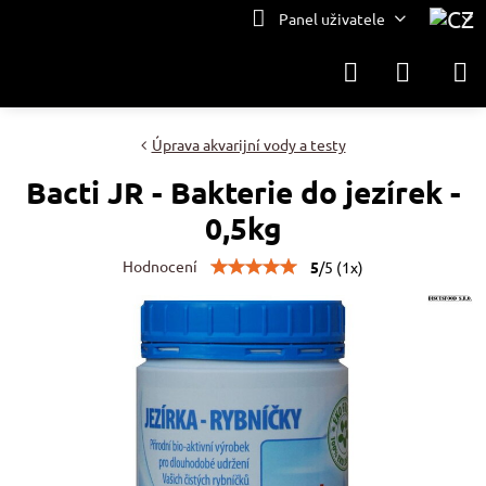
Panel uživatele
Úprava akvarijní vody a testy
Bacti JR - Bakterie do jezírek -
0,5kg
Hodnocení
5
/
5
(
1
x)