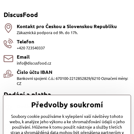
DiscusFood
Kontakt pro Českou a Slovenskou Republiku
Zákaznická podpora od 9h. do 17h.
Telefon
+420 723540337
Email
info@discusfood.cz
Číslo účtu IBAN
Bankovní spojení: č.ú.: 670100-2212852829/6210 Označení měny:
CZ
Dodání a platba
Předvolby soukromí
Dodání
Dopravu našich produktů zajišťuje přepravní společnost PPL
Soubory cookie používáme k vylepšení vaší návštěvy tohoto
s.r.o. a Zásilkovna
webu, k analýze jeho výkonu a ke shromažďování údajů o jeho
Platby
používání. Můžeme k tomu použít nástroje a služby třetích
stran a shromážděná data mohou být přenášena partnerům v
Dobírkou (25,- Kč)