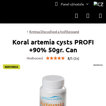
Panel uživatele
Krmiva Discusfood a lyofilizované
Koral artemia cysts PROFI
+90% 50gr. Can
Hodnocení
5
/
5
(
2
x)
NOVINKA