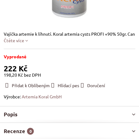
Vajíčka artemie k líhnutí. Koral artemia cysts PROFI +90% 50gr. Can
Čtěte více
Vyprodané
222 Kč
198,20 Kč
bez DPH
Přidat k Oblíbeným
Hlídací pes
Doručení
Výrobce:
Artemia Koral GmbH
Popis
Recenze
0