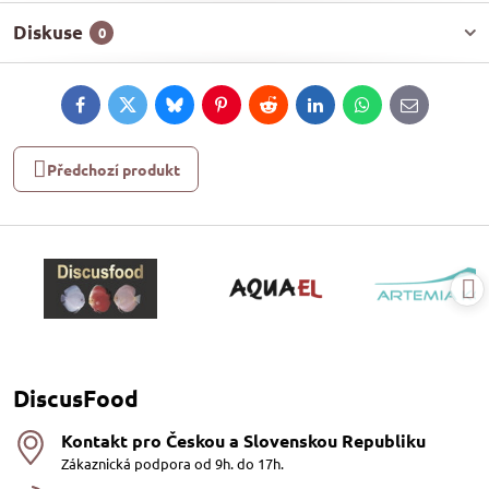
Diskuse
0
Facebook
Twitter
Bluesky
Pinterest
Reddit
LinkedIn
WhatsApp
E-
mail
Předchozí produkt
DiscusFood
Kontakt pro Českou a Slovenskou Republiku
Zákaznická podpora od 9h. do 17h.