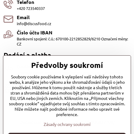
Telefon
+420 723540337
Email
info@discusfood.cz
Číslo účtu IBAN
Bankovní spojení: č.ú.: 670100-2212852829/6210 Označení měny:
CZ
Dodání a platba
Předvolby soukromí
Dodání
Dopravu našich produktů zajišťuje přepravní společnost PPL
Soubory cookie používáme k vylepšení vaší návštěvy tohoto
s.r.o. a Zásilkovna
webu, k analýze jeho výkonu a ke shromažďování údajů o jeho
Platby
používání. Můžeme k tomu použít nástroje a služby třetích
stran a shromážděná data mohou být přenášena partnerům v
Dobírkou (25,- Kč)
EU, USA nebo jiných zemích. Kliknutím na „Přijmout všechny
Bankovním převodem (zdarma)
soubory cookie“ vyjadřujete svůj souhlas s tímto zpracováním.
Platba kartou (Zdarma)PayPal (Zdarma)
Při převzetí hotově nebo kartou (Zdarma)
Níže můžete najít podrobné informace nebo upravit své
preference.
DiscusFood-Česká-Republika-1025231930837700/
Zásady ochrany soukromí