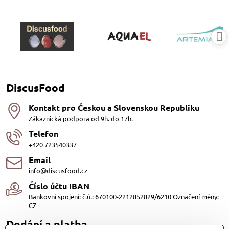
DiscusFood
Kontakt pro Českou a Slovenskou Republiku
Zákaznická podpora od 9h. do 17h.
Telefon
+420 723540337
Email
info@discusfood.cz
Číslo účtu IBAN
Bankovní spojení: č.ú.: 670100-2212852829/6210 Označení měny:
CZ
Dodání a platba