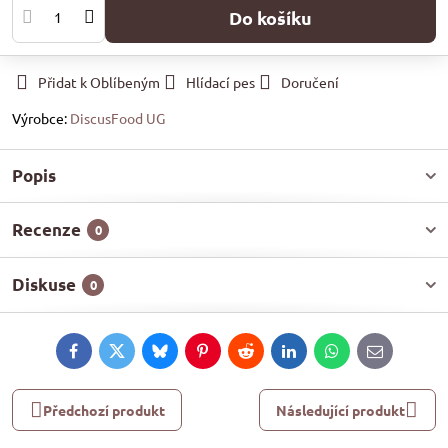
Do košíku
Přidat k Oblíbeným
Hlídací pes
Doručení
Výrobce:
DiscusFood UG
Popis
Recenze
0
Diskuse
0
Facebook
Twitter
Bluesky
Pinterest
Reddit
LinkedIn
WhatsApp
E-
mail
Předchozí produkt
Následující produkt