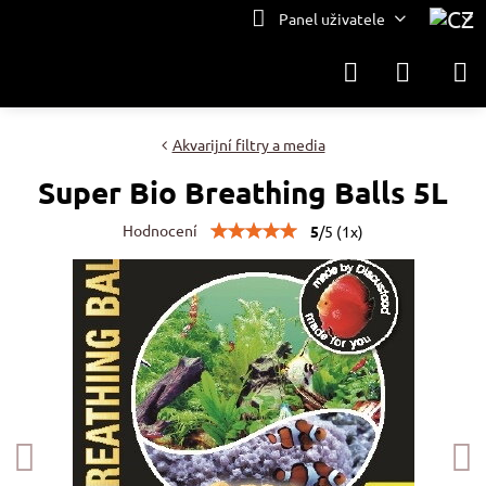
Panel uživatele
Akvarijní filtry a media
Super Bio Breathing Balls 5L
Hodnocení
5
/
5
(
1
x)