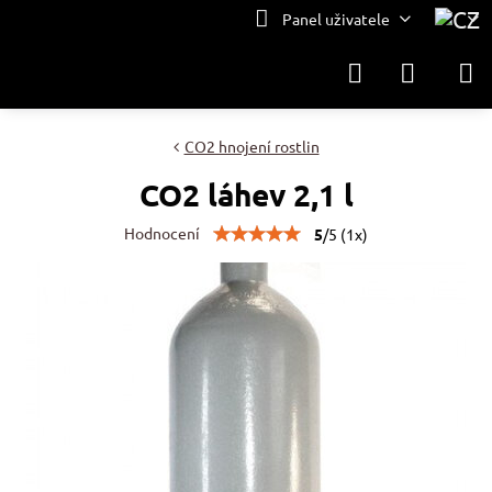
Panel uživatele
CO2 hnojení rostlin
CO2 láhev 2,1 l
Hodnocení
5
/
5
(
1
x)