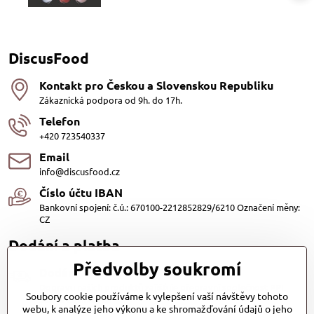
DiscusFood
Kontakt pro Českou a Slovenskou Republiku
Zákaznická podpora od 9h. do 17h.
Telefon
+420 723540337
Email
info@discusfood.cz
Číslo účtu IBAN
Bankovní spojení: č.ú.: 670100-2212852829/6210 Označení měny:
CZ
Dodání a platba
Předvolby soukromí
Dodání
Dopravu našich produktů zajišťuje přepravní společnost PPL
Soubory cookie používáme k vylepšení vaší návštěvy tohoto
s.r.o. a Zásilkovna
webu, k analýze jeho výkonu a ke shromažďování údajů o jeho