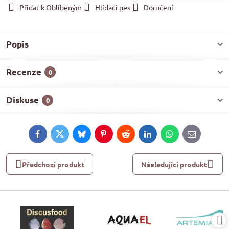
Přidat k Oblíbeným
Hlídací pes
Doručení
Popis
Recenze
0
Diskuse
0
Facebook
Twitter
Bluesky
Pinterest
Reddit
LinkedIn
WhatsApp
E-
mail
Předchozí produkt
Následující produkt