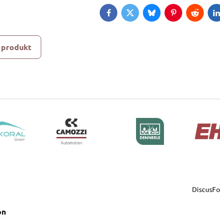
Facebook
Twitter
Bluesky
Pinterest
Reddit
L
 produkt
DiscusF
on