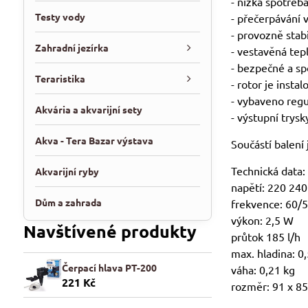
- nízká spotřeba
Testy vody
- přečerpávání 
- provozně stabi
Zahradní jezírka
- vestavěná tep
- bezpečné a sp
Teraristika
- rotor je inst
- vybaveno regu
Akvária a akvarijní sety
- výstupní trys
Akva - Tera Bazar výstava
Součástí balení 
Technická data:
Akvarijní ryby
napětí: 220 240
Dům a zahrada
frekvence: 60/
výkon: 2,5 W
Navštívené produkty
průtok 185 l/h
max. hladina: 0
Čerpací hlava PT-200
váha: 0,21 kg
221 Kč
rozměr: 91 x 8