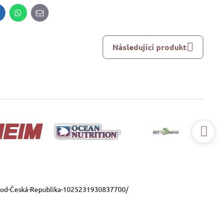
inkedIn
WhatsApp
E-
mail
Následující produkt
ood-Česká-Republika-1025231930837700/