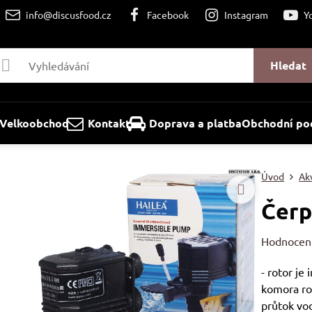
info@discusfood.cz
Facebook
Instagram
Y
Hledat
Velkoobchod
Kontakt
Doprava a platba
Obchodní po
Úvod
Ak
Čerp
Hodnocen
- rotor je
komora ro
průtok vod