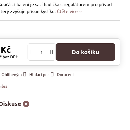
učástí balení je sací hadička s regulátorem pro přívod
terý zvyšuje přísun kyslíku.
Čtěte více
 Kč
Do košíku
Kč
bez DPH
 k Oblíbeným
Hlídací pes
Doručení
ilea
Diskuse
0