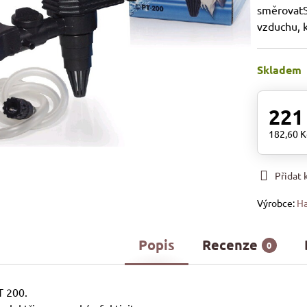
směrovatSo
vzduchu, k
Skladem
221
182,60 
Přidat
Výrobce:
Ha
Popis
Recenze
0
T 200.