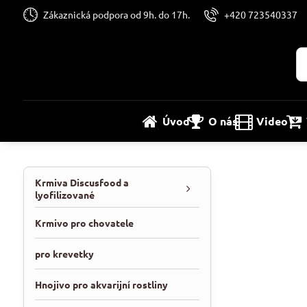
Zákaznická podpora od 9h. do 17h.
+420 723540337
Úvod
O nás
Video
Krmiva Discusfood a
lyofilizované
Krmivo pro chovatele
pro krevetky
Hnojivo pro akvarijní rostliny