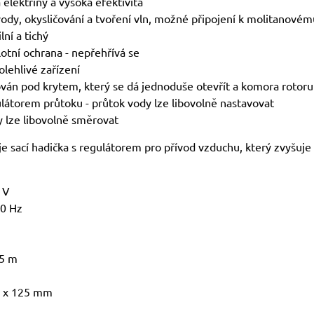
 elektřiny a vysoká efektivita
vody, okysličování a tvoření vln, možné připojení k molitanovému
lní a tichý
lotní ochrana - nepřehřívá se
olehlivé zařízení
alován pod krytem, který se dá jednoduše otevřít a komora rotoru
látorem průtoku - průtok vody lze libovolně nastavovat
ky lze libovolně směrovat
je sací hadička s regulátorem pro přívod vzduchu, který zvyšuje 
 V
50 Hz
,5 m
5 x 125 mm