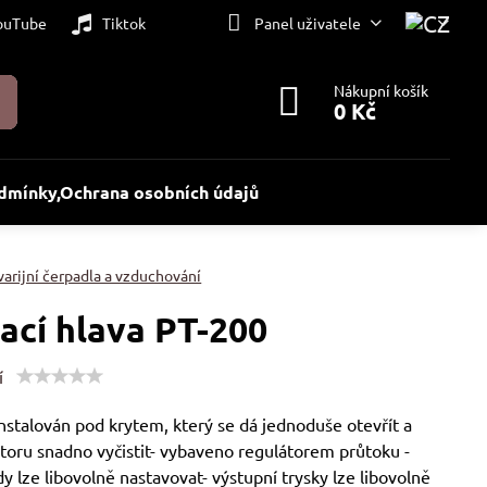
ouTube
Tiktok
Panel uživatele
Nákupní košík
0 Kč
dmínky,Ochrana osobních údajů
varijní čerpadla a vzduchování
ací hlava PT-200
í
 instalován pod krytem, který se dá jednoduše otevřít a
toru snadno vyčistit- vybaveno regulátorem průtoku -
y lze libovolně nastavovat- výstupní trysky lze libovolně