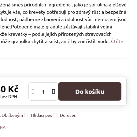
ená směs přírodních ingrediencí, jako je spirulina a olšové
kytuje vše, co krevety potřebují pro zdravý růst a bezpečné
 Plodnost, nádherné zbarvení a odolnost vůči nemocem jsou
íleně.Potopené malé granule zůstávají stabilní velmi
kže krevetky – podle jejich přirozených stravovacích
ůže granulku chytit a sníst, aniž by znečistili vodu.
Čtěte
40 Kč
Do košíku
č
bez DPH
 k Oblíbeným
Hlídací pes
Doručení
ERA