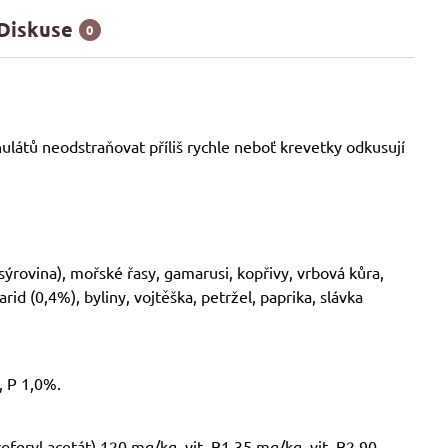
Diskuse
0
ulátů neodstraňovat příliš rychle neboť krevetky odkusují
(sýrovina), mořské řasy, gamarusi, kopřivy, vrbová kůra,
d (0,4%), byliny, vojtěška, petržel, paprika, slávka
, P 1,0%.
ocoferyl acetát) 120 mg/kg, vit. B1 35 mg/kg, vit. B2 90