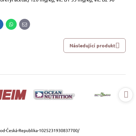
inkedIn
WhatsApp
E-
mail
Následující produkt
ood-Česká-Republika-1025231930837700/