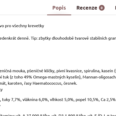
Popis
Recenze
0
vo pro všechny krevetky
edenkrát denně. Tip: zbytky dlouhodobě tvarově stabilních gran
ničná mouka, pšeničné klíčky, pivní kvasnice, spirulina, kasein 
ybí tuk (z toho 49% Omega-mastných kyselin), Mannan-oligosachari
nát, karoten, řasy Haematococcus, česnek.
ky
, tuky 7,7%, vláknina 6,0%, vlhkost 5,0%, popel 10,5%, Ca 2,5%
y
taminy: vit. A 37.000 IU/kg, vit. D3 1.800 IU/kg, vit. E (D, L-α-t