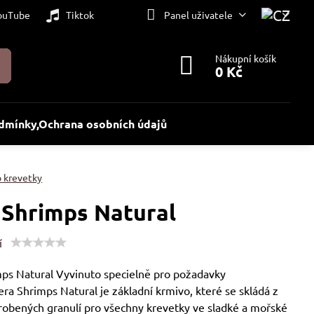
ouTube
Tiktok
Panel uživatele
Nákupní košík
0 Kč
dmínky,Ochrana osobních údajů
o krevetky
 Shrimps Natural
í
mps Natural Vyvinuto specielně pro požadavky
ra Shrimps Natural je základní krmivo, které se skládá z
yrobených granulí pro všechny krevetky ve sladké a mořské