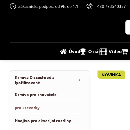
Zákaznická podpora od 9h. do 17h.
+420 723540337
Úvod
O nás
Video
NOVINKA
Krmiva Discusfood a
lyofilizované
Krmivo pro chovatele
pro krevetky
Hnojivo pro akvarijní rostliny