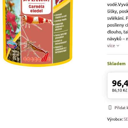
vodě.Vyváž
šišky, pos
svlékání.
posíleny c
dlouho, ta
návyků – m
více
Skladem
96,
86,10 K
Přidat
Výrobce:
S