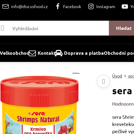
info@discusfood.cz
Facebook
Instagram
Y
Hledat
Velkoobchod
Kontakt
Doprava a platba
Obchodní po
Úvod
pr
sera
Hodnocen
sera Shri
krevetekse
pečlivě v