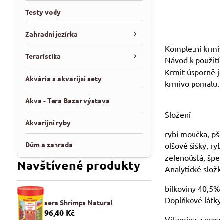
Testy vody
Zahradní jezírka
Kompletní krmi
Teraristika
Návod k použití
Krmit úsporně j
Akvária a akvarijní sety
krmivo pomalu.
Akva - Tera Bazar výstava
Složení
Akvarijní ryby
rybí moučka, pše
Dům a zahrada
olšové šišky, r
zelenoústá, špe
Navštívené produkty
Analytické slož
bílkoviny 40,5%
Doplňkové látk
sera Shrimps Natural
96,40 Kč
Vitaminy a provi