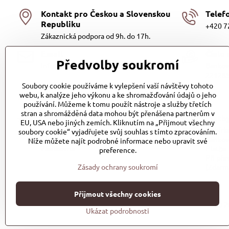
Kontakt pro Českou a Slovenskou
Telef
Republiku
+420 7
Zákaznická podpora od 9h. do 17h.
Email
Číslo
Předvolby soukromí
info@discusfood.cz
Bankovn
221285
Soubory cookie používáme k vylepšení vaší návštěvy tohoto
Dodání a platba
webu, k analýze jeho výkonu a ke shromažďování údajů o jeho
používání. Můžeme k tomu použít nástroje a služby třetích
stran a shromážděná data mohou být přenášena partnerům v
Dodání
Platb
EU, USA nebo jiných zemích. Kliknutím na „Přijmout všechny
Dopravu našich produktů zajišťuje
Dobírko
soubory cookie“ vyjadřujete svůj souhlas s tímto zpracováním.
přepravní společnost PPL s.r.o. a
Bankov
Níže můžete najít podrobné informace nebo upravit své
Zásilkovna
Platba
preference.
Při pře
Zásady ochrany soukromí
(Zdarm
Přijmout všechny cookies
©
2
Ukázat podrobnosti