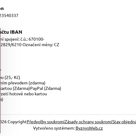
on
23540337
 účtu IBAN
í spojení: č.ú.: 670100-
2829/6210 Označení měny: CZ
y
u (25,- Kč)
ním převodem (zdarma)
 kartou (Zdarma)PayPal (Zdarma)
vzetí hotově nebo kartou
a)
026
Copyright
Předvolby soukromí
Zásady ochrany soukromí
Stav objedn
Vytvořeno systémem:
ByznysWeb.cz