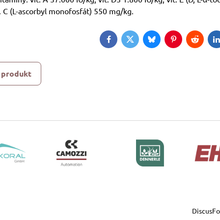
t. C (L-ascorbyl monofosfát) 550 mg/kg.
Facebook
Twitter
Bluesky
Pinterest
Reddit
L
 produkt
DiscusF