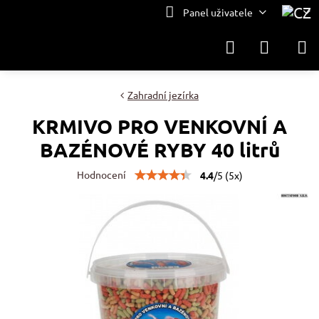
Panel uživatele
Zahradní jezírka
KRMIVO PRO VENKOVNÍ A
BAZÉNOVÉ RYBY 40 litrů
Hodnocení
4.4
/
5
(
5
x)