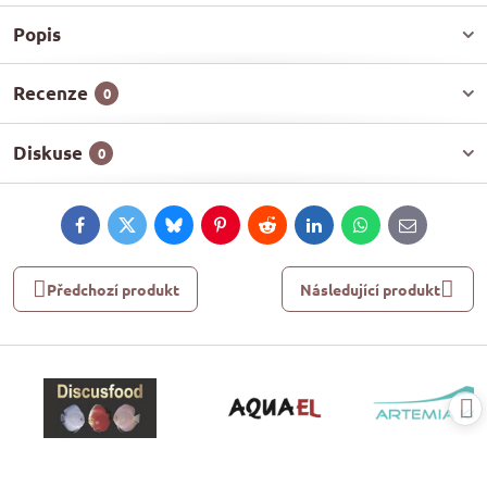
Popis
Recenze
0
Diskuse
0
Facebook
Twitter
Bluesky
Pinterest
Reddit
LinkedIn
WhatsApp
E-
mail
Předchozí produkt
Následující produkt