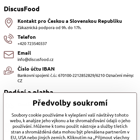
DiscusFood
Kontakt pro Českou a Slovenskou Republiku
Zákaznická podpora od 9h. do 17h.
Telefon
+420 723540337
Email
info@discusfood.cz
Číslo účtu IBAN
Bankovní spojení: č.ú.: 670100-2212852829/6210 Označení měny:
CZ
Dodání a platba
Předvolby soukromí
Dodání
Dopravu našich produktů zajišťuje přepravní společnost PPL
Soubory cookie používáme k vylepšení vaší návštěvy tohoto
s.r.o. a Zásilkovna
webu, k analýze jeho výkonu a ke shromažďování údajů o jeho
Platby
používání. Můžeme k tomu použít nástroje a služby třetích
stran a shromážděná data mohou být přenášena partnerům v
Dobírkou (25,- Kč)
EU, USA nebo jiných zemích. Kliknutím na „Přijmout všechny
Bankovním převodem (zdarma)